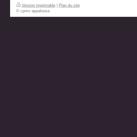
Version imprimable
|
Plan du site
© cpmv appaloosa