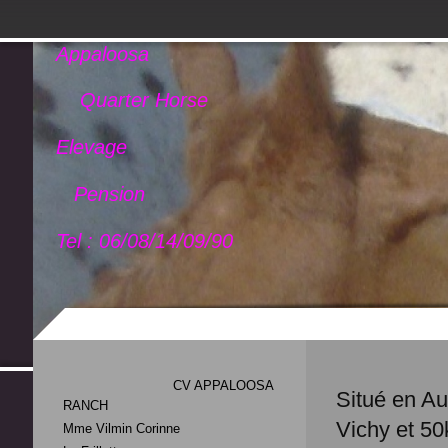
Appaloosa
Quarter Horse
Elevage
Pension
Tel : 06/08/14/09/90
CV APPALOOSA
Situé en Au
RANCH
Vichy et 50
Mme Vilmin Corinne