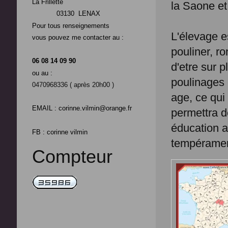
La Frillette
la Saone et 
03130 LENAX
Pour tous renseignements
L'élevage e
vous pouvez me contacter au :
pouliner, ro
06 08 14 09 90
d'etre sur 
ou au :
poulinages 
0470968336 ( après 20h00 )
age, ce qui
EMAIL : corinne.vilmin@orange.fr
permettra d
éducation a
FB : corinne vilmin
tempérament
Compteur