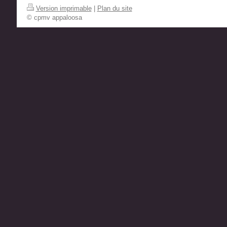
Version imprimable
|
Plan du site
© cpmv appaloosa