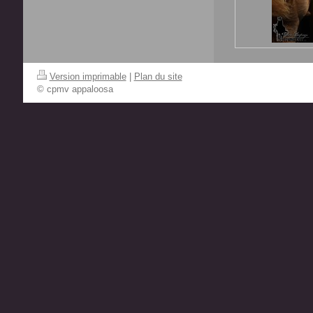
Version imprimable
|
Plan du site
© cpmv appaloosa